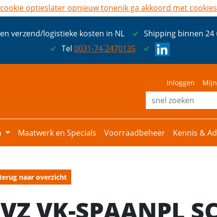
cookie opties
later opnieuw tonen
ik ga akkoord met cookies
een verzend/logistieke kosten in NL
Shipping binnen 24
Tel
0031-74-2470135
Inloggen
Mijn
n
Maatwerk en Specials
Voorraadbeheer
Kennis & Ad
terug naar overzicht
EVZ VK-SPAANPL S