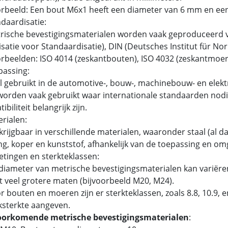
rbeeld: Een bout M6x1 heeft een diameter van 6 mm en ee
ndaardisatie:
ische bevestigingsmaterialen worden vaak geproduceerd v
satie voor Standaardisatie), DIN (Deutsches Institut für N
beelden: ISO 4014 (zeskantbouten), ISO 4032 (zeskantmoer
passing:
 gebruikt in de automotive-, bouw-, machinebouw- en elektr
orden vaak gebruikt waar internationale standaarden nodig
biliteit belangrijk zijn.
erialen:
rijgbaar in verschillende materialen, waaronder staal (al dan
g, koper en kunststof, afhankelijk van de toepassing en om
etingen en sterkteklassen:
iameter van metrische bevestigingsmaterialen kan variëren
t veel grotere maten (bijvoorbeeld M20, M24).
 bouten en moeren zijn er sterkteklassen, zoals 8.8, 10.9,
ksterkte aangeven.
oorkomende metrische bevestigingsmaterialen
: