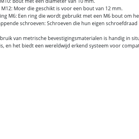
 M10: Bout met een diameter van 10 mm.
 M12: Moer die geschikt is voor een bout van 12 mm.
tring M6: Een ring die wordt gebruikt met een M6 bout om he
tappende schroeven: Schroeven die hun eigen schroefdraad 
bruik van metrische bevestigingsmaterialen is handig in si
is, en het biedt een wereldwijd erkend systeem voor compatib