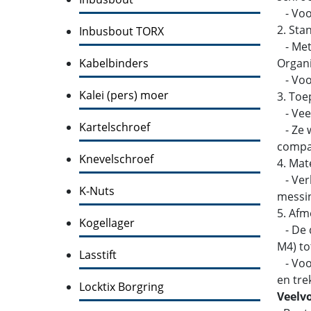
- Voo
2. Sta
Inbusbout TORX
- Metr
Kabelbinders
Organi
- Voor
Kalei (pers) moer
3. Toe
- Veel
Kartelschroef
- Ze w
compati
Knevelschroef
4. Mat
- Verk
K-Nuts
messin
5. Afm
Kogellager
- De d
M4) to
Lasstift
- Voor
en tre
Locktix Borgring
Veelv