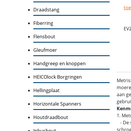
toe
Draadstang
Fiberring
EV
Flensbout
Gleufmoer
Handgreep en knoppen
HEICOlock Borgringen
Metris
moeren
Hellingplaat
aan ge
gebrui
Horizontale Spanners
Kenme
1. Met
Houtdraadbout
- De s
schroe
Inbusbout