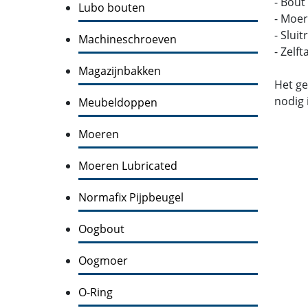
- Bout
Lubo bouten
- Moer
- Slui
Machineschroeven
- Zelf
Magazijnbakken
Het ge
nodig 
Meubeldoppen
Moeren
Moeren Lubricated
Normafix Pijpbeugel
Oogbout
Oogmoer
O-Ring