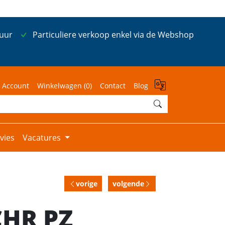
 uur
Particuliere verkoop enkel via de Webshop
 Account
Winkelwagen (
0
)
Contact
Blog
vies
Vacatures
vorige
volgende
CHR PZ