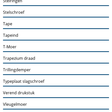
Stelringen
Stelschroef
Tape
Tapeind
T-Moer
Trapezium draad
Trillingdemper
Typeplaat slagschroef
Verend drukstuk
Vleugelmoer