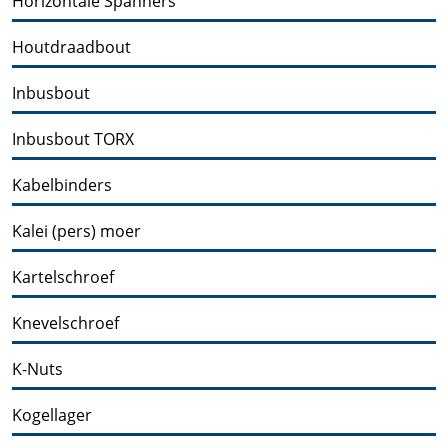
Horizontale Spanners
Houtdraadbout
Inbusbout
Inbusbout TORX
Kabelbinders
Kalei (pers) moer
Kartelschroef
Knevelschroef
K-Nuts
Kogellager