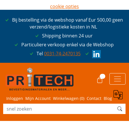
cookie opties
later opnieuw tonen
Bij bestelling via de webshop vanaf Eur 500,00 geen
ik ga akkoord met cookies
verzend/logistieke kosten in NL
Shipping binnen 24 uur
Particuliere verkoop enkel via de Webshop
Tel
0031-74-2470135
0
Inloggen
Mijn Account
Winkelwagen (
0
)
Contact
Blog