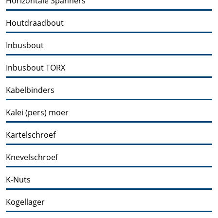
Horizontale Spanners
Houtdraadbout
Inbusbout
Inbusbout TORX
Kabelbinders
Kalei (pers) moer
Kartelschroef
Knevelschroef
K-Nuts
Kogellager