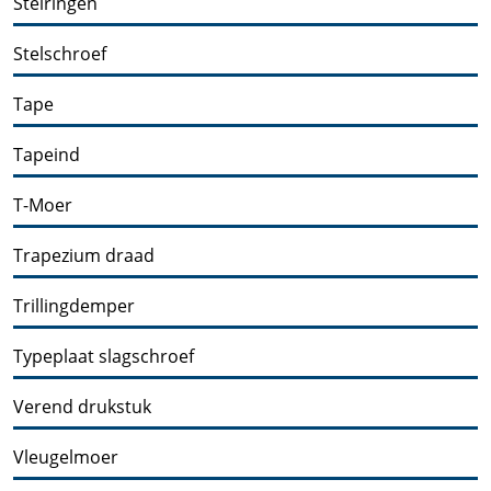
Stelringen
Stelschroef
Tape
Tapeind
T-Moer
Trapezium draad
Trillingdemper
Typeplaat slagschroef
Verend drukstuk
Vleugelmoer