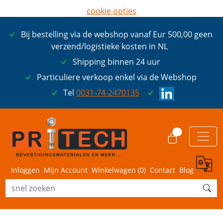
cookie opties
later opnieuw tonen
Bij bestelling via de webshop vanaf Eur 500,00 geen
ik ga akkoord met cookies
verzend/logistieke kosten in NL
Shipping binnen 24 uur
Particuliere verkoop enkel via de Webshop
Tel
0031-74-2470135
0
Inloggen
Mijn Account
Winkelwagen (
0
)
Contact
Blog