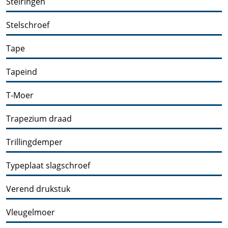
Stelringen
Stelschroef
Tape
Tapeind
T-Moer
Trapezium draad
Trillingdemper
Typeplaat slagschroef
Verend drukstuk
Vleugelmoer