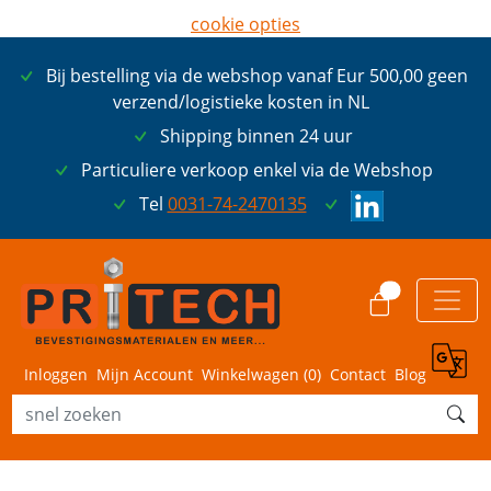
cookie opties
later opnieuw tonen
Bij bestelling via de webshop vanaf Eur 500,00 geen
ik ga akkoord met cookies
verzend/logistieke kosten in NL
Shipping binnen 24 uur
Particuliere verkoop enkel via de Webshop
Tel
0031-74-2470135
0
Inloggen
Mijn Account
Winkelwagen (
0
)
Contact
Blog