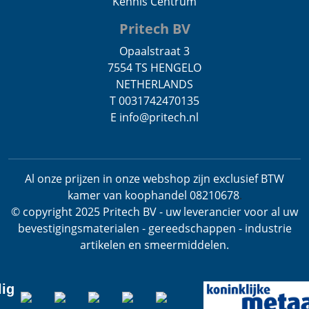
Kennis Centrum
Pritech BV
Opaalstraat 3
7554 TS HENGELO
NETHERLANDS
T 0031742470135
E info@pritech.nl
Al onze prijzen in onze webshop zijn exclusief BTW
kamer van koophandel 08210678
.
© copyright 2025 Pritech BV - uw leverancier voor al uw
bevestigingsmaterialen - gereedschappen - industrie
artikelen en smeermiddelen.
lig