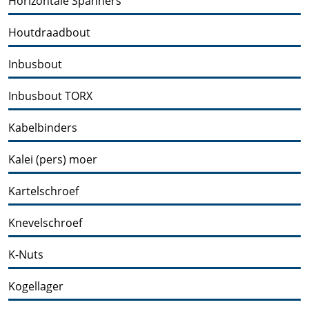
Horizontale Spanners
Houtdraadbout
Inbusbout
Inbusbout TORX
Kabelbinders
Kalei (pers) moer
Kartelschroef
Knevelschroef
K-Nuts
Kogellager