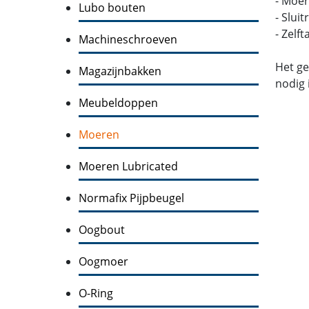
- Moer
Lubo bouten
- Slui
- Zelf
Machineschroeven
Het ge
Magazijnbakken
nodig 
Meubeldoppen
Moeren
Moeren Lubricated
Normafix Pijpbeugel
Oogbout
Oogmoer
O-Ring