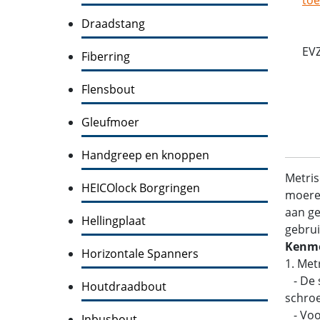
Draadstang
EV
Fiberring
Flensbout
Gleufmoer
Handgreep en knoppen
Metris
HEICOlock Borgringen
moeren
aan ge
Hellingplaat
gebrui
Kenme
Horizontale Spanners
1. Met
- De s
Houtdraadbout
schroe
- Voo
Inbusbout