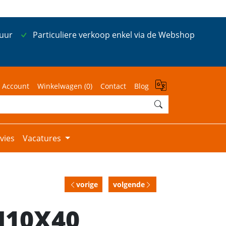
 uur
Particuliere verkoop enkel via de Webshop
 Account
Winkelwagen (
0
)
Contact
Blog
vies
Vacatures
vorige
volgende
M10X40