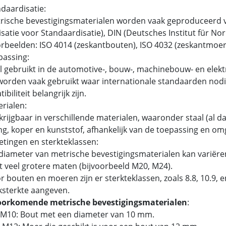
ndaardisatie:
ische bevestigingsmaterialen worden vaak geproduceerd v
satie voor Standaardisatie), DIN (Deutsches Institut für N
beelden: ISO 4014 (zeskantbouten), ISO 4032 (zeskantmoer
passing:
 gebruikt in de automotive-, bouw-, machinebouw- en elektr
orden vaak gebruikt waar internationale standaarden nodig
biliteit belangrijk zijn.
erialen:
rijgbaar in verschillende materialen, waaronder staal (al dan
g, koper en kunststof, afhankelijk van de toepassing en om
etingen en sterkteklassen:
iameter van metrische bevestigingsmaterialen kan variëren
t veel grotere maten (bijvoorbeeld M20, M24).
 bouten en moeren zijn er sterkteklassen, zoals 8.8, 10.9,
ksterkte aangeven.
oorkomende metrische bevestigingsmaterialen
:
 M10: Bout met een diameter van 10 mm.