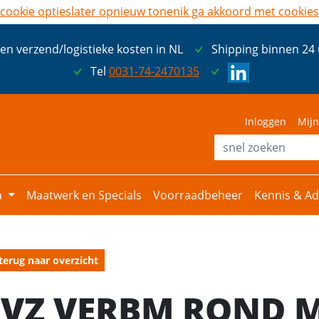
cookie opties
later opnieuw tonen
ik ga akkoord met cookies
een verzend/logistieke kosten in NL
Shipping binnen 24
Tel
0031-74-2470135
Inloggen
Mijn
n
Maatwerk en Specials
Voorraadbeheer
Kennis & Ad
terug naar overzicht
EVZ VERBM ROND 