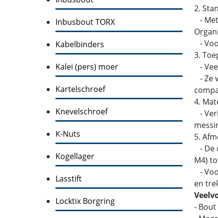
2. Sta
- Metr
Inbusbout TORX
Organi
- Voor
Kabelbinders
3. Toe
Kalei (pers) moer
- Veel
- Ze w
Kartelschroef
compati
4. Mat
Knevelschroef
- Verk
messin
K-Nuts
5. Afm
- De d
Kogellager
M4) to
- Voor
Lasstift
en tre
Veelv
Locktix Borgring
- Bout