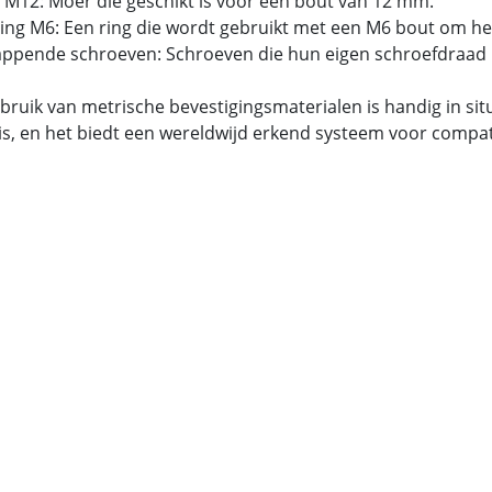
 M12: Moer die geschikt is voor een bout van 12 mm.
tring M6: Een ring die wordt gebruikt met een M6 bout om he
tappende schroeven: Schroeven die hun eigen schroefdraad 
bruik van metrische bevestigingsmaterialen is handig in si
is, en het biedt een wereldwijd erkend systeem voor compatib