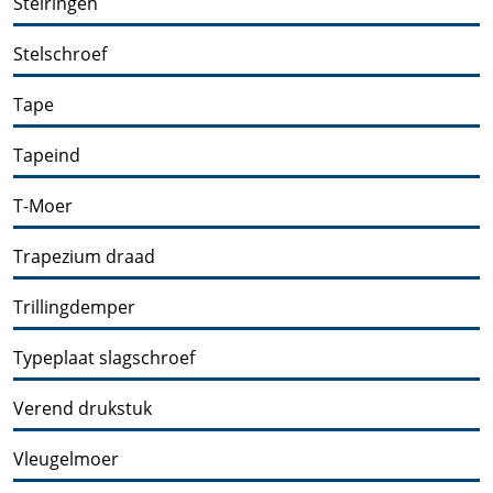
Stelringen
Stelschroef
Tape
Tapeind
T-Moer
Trapezium draad
Trillingdemper
Typeplaat slagschroef
Verend drukstuk
Vleugelmoer