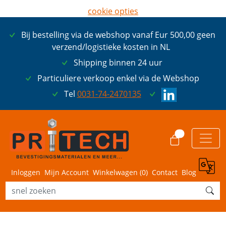
cookie opties
later opnieuw tonen
Bij bestelling via de webshop vanaf Eur 500,00 geen
ik ga akkoord met cookies
verzend/logistieke kosten in NL
Shipping binnen 24 uur
Particuliere verkoop enkel via de Webshop
Tel
0031-74-2470135
0
Inloggen
Mijn Account
Winkelwagen (
0
)
Contact
Blog