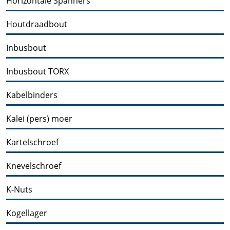
Horizontale Spanners
Houtdraadbout
Inbusbout
Inbusbout TORX
Kabelbinders
Kalei (pers) moer
Kartelschroef
Knevelschroef
K-Nuts
Kogellager