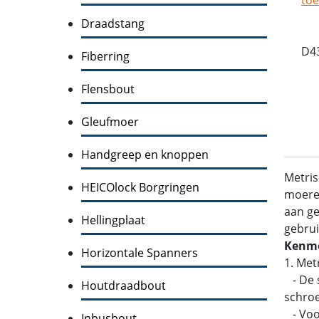
Draadstang
D4
Fiberring
Flensbout
Gleufmoer
Handgreep en knoppen
Metris
HEICOlock Borgringen
moeren
aan ge
Hellingplaat
gebrui
Kenme
Horizontale Spanners
1. Met
- De s
Houtdraadbout
schroe
- Voo
Inbusbout