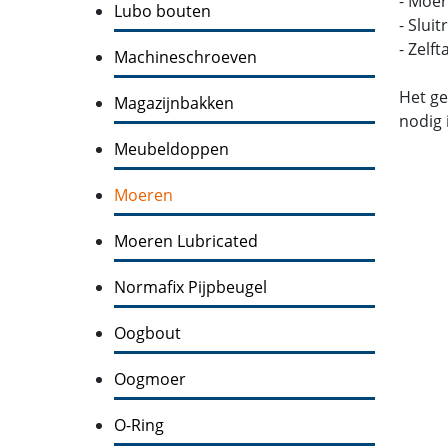
- Moer
Lubo bouten
- Slui
- Zelf
Machineschroeven
Het ge
Magazijnbakken
nodig 
Meubeldoppen
Moeren
Moeren Lubricated
Normafix Pijpbeugel
Oogbout
Oogmoer
O-Ring