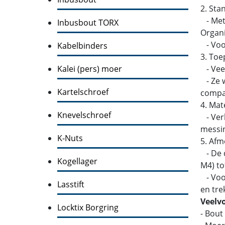
2. Sta
- Metr
Inbusbout TORX
Organi
- Voor
Kabelbinders
3. Toe
Kalei (pers) moer
- Veel
- Ze w
Kartelschroef
compati
4. Mat
Knevelschroef
- Verk
messin
K-Nuts
5. Afm
- De d
Kogellager
M4) to
- Voor
Lasstift
en tre
Veelv
Locktix Borgring
- Bout