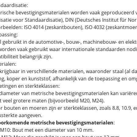
ndaardisatie:
ische bevestigingsmaterialen worden vaak geproduceerd v
satie voor Standaardisatie), DIN (Deutsches Institut für N
beelden: ISO 4014 (zeskantbouten), ISO 4032 (zeskantmoer
passing:
 gebruikt in de automotive-, bouw-, machinebouw- en elektr
orden vaak gebruikt waar internationale standaarden nodig
biliteit belangrijk zijn.
erialen:
rijgbaar in verschillende materialen, waaronder staal (al dan
g, koper en kunststof, afhankelijk van de toepassing en om
etingen en sterkteklassen:
iameter van metrische bevestigingsmaterialen kan variëren
t veel grotere maten (bijvoorbeeld M20, M24).
 bouten en moeren zijn er sterkteklassen, zoals 8.8, 10.9,
ksterkte aangeven.
oorkomende metrische bevestigingsmaterialen
:
 M10: Bout met een diameter van 10 mm.