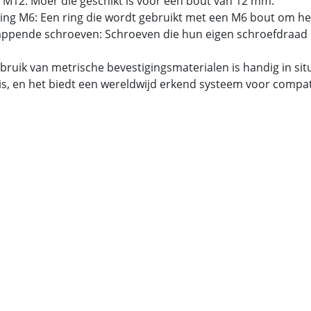
 M12: Moer die geschikt is voor een bout van 12 mm.
tring M6: Een ring die wordt gebruikt met een M6 bout om he
tappende schroeven: Schroeven die hun eigen schroefdraad 
bruik van metrische bevestigingsmaterialen is handig in si
is, en het biedt een wereldwijd erkend systeem voor compatib