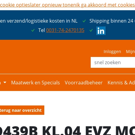
cookie opties
later opnieuw tonen
ik ga akkoord met cookies
een verzend/logistieke kosten in NL
Shipping binnen 24
Tel
0031-74-2470135
Inloggen
Mijn
n
Maatwerk en Specials
Voorraadbeheer
Kennis & Ad
terug naar overzicht
D439B KL.04 EVZ M