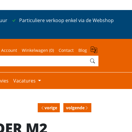
 uur
Particuliere verkoop enkel via de Webshop
 Account
Winkelwagen (
0
)
Contact
Blog
vies
Vacatures
vorige
volgende
OER M2