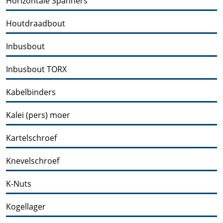
Horizontale Spanners
Houtdraadbout
Inbusbout
Inbusbout TORX
Kabelbinders
Kalei (pers) moer
Kartelschroef
Knevelschroef
K-Nuts
Kogellager