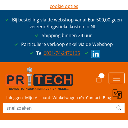
cookie opties
later opnieuw tonen
Bij bestelling via de webshop vanaf Eur 500,00 geen
ik ga akkoord met cookies
verzend/logistieke kosten in NL
Shipping binnen 24 uur
Particuliere verkoop enkel via de Webshop
Tel
0031-74-2470135
0
Inloggen
Mijn Account
Winkelwagen (
0
)
Contact
Blog