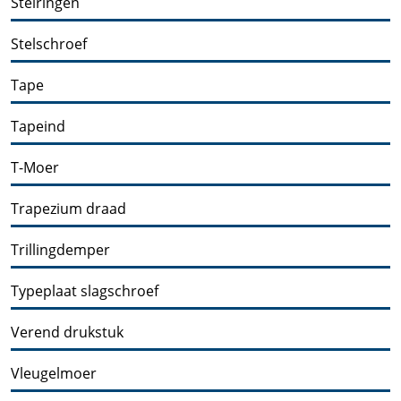
Stelringen
Stelschroef
Tape
Tapeind
T-Moer
Trapezium draad
Trillingdemper
Typeplaat slagschroef
Verend drukstuk
Vleugelmoer