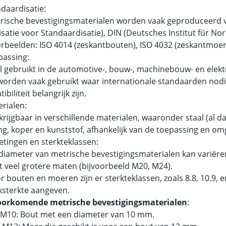
ndaardisatie:
ische bevestigingsmaterialen worden vaak geproduceerd v
satie voor Standaardisatie), DIN (Deutsches Institut für N
beelden: ISO 4014 (zeskantbouten), ISO 4032 (zeskantmoer
passing:
 gebruikt in de automotive-, bouw-, machinebouw- en elektr
orden vaak gebruikt waar internationale standaarden nodig
biliteit belangrijk zijn.
erialen:
rijgbaar in verschillende materialen, waaronder staal (al dan
g, koper en kunststof, afhankelijk van de toepassing en om
etingen en sterkteklassen:
iameter van metrische bevestigingsmaterialen kan variëren
t veel grotere maten (bijvoorbeeld M20, M24).
 bouten en moeren zijn er sterkteklassen, zoals 8.8, 10.9,
ksterkte aangeven.
oorkomende metrische bevestigingsmaterialen
:
 M10: Bout met een diameter van 10 mm.