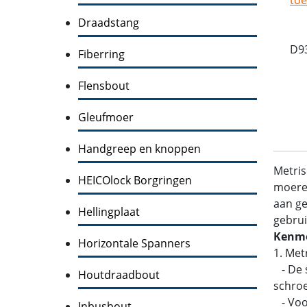
Draadstang
D9
Fiberring
Flensbout
Gleufmoer
Handgreep en knoppen
Metris
HEICOlock Borgringen
moeren
aan ge
Hellingplaat
gebrui
Kenme
Horizontale Spanners
1. Met
- De s
Houtdraadbout
schroe
- Voo
Inbusbout