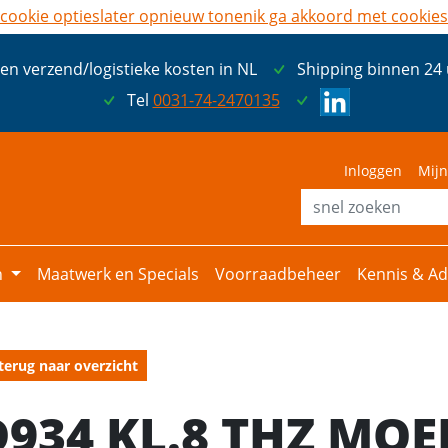
cookie opties
later opnieuw tonen
ik ga akkoord met cookies
een verzend/logistieke kosten in NL
Shipping binnen 24
Tel
0031-74-2470135
Inloggen
Mijn
n
Maatwerk en Specials
Voorraadbeheer
Kennis & Ad
terug naar overzicht
D934 KL.8 THZ MOE