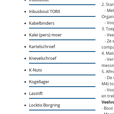
2. Sta
- Metr
Inbusbout TORX
Organi
- Voor
Kabelbinders
3. Toe
Kalei (pers) moer
- Veel
- Ze w
Kartelschroef
compati
4. Mat
Knevelschroef
- Verk
messin
K-Nuts
5. Afm
- De d
Kogellager
M4) to
- Voor
Lasstift
en tre
Veelv
Locktix Borgring
- Bout