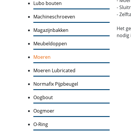
- Moer
Lubo bouten
- Slui
- Zelf
Machineschroeven
Het ge
Magazijnbakken
nodig 
Meubeldoppen
Moeren
Moeren Lubricated
Normafix Pijpbeugel
Oogbout
Oogmoer
O-Ring