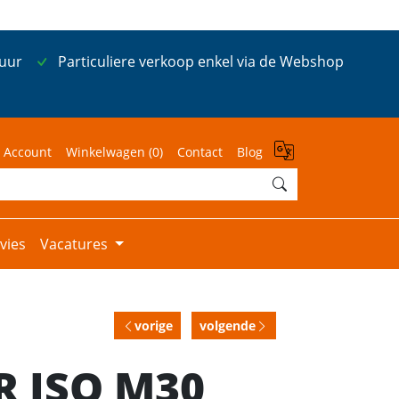
 uur
Particuliere verkoop enkel via de Webshop
 Account
Winkelwagen (
0
)
Contact
Blog
vies
Vacatures
vorige
volgende
R ISO M30