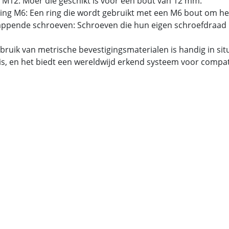
 M12: Moer die geschikt is voor een bout van 12 mm.
tring M6: Een ring die wordt gebruikt met een M6 bout om he
tappende schroeven: Schroeven die hun eigen schroefdraad 
bruik van metrische bevestigingsmaterialen is handig in si
is, en het biedt een wereldwijd erkend systeem voor compatib