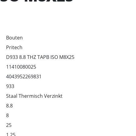
Bouten
Pritech
D933 8.8 THZ TAPB ISO M8X25
11410080025
4043952269831
933
Staal Thermisch Verzinkt
8.8
8
25
1.25