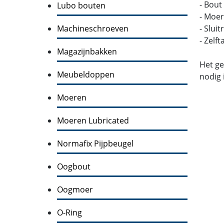
- Bout
Lubo bouten
- Moer
Machineschroeven
- Slui
- Zelf
Magazijnbakken
Het ge
Meubeldoppen
nodig 
Moeren
Moeren Lubricated
Normafix Pijpbeugel
Oogbout
Oogmoer
O-Ring