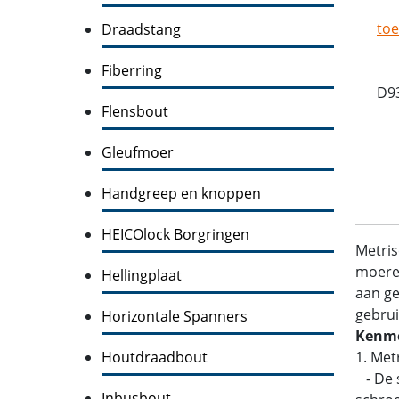
toe
Draadstang
Fiberring
D93
Flensbout
Gleufmoer
Handgreep en knoppen
HEICOlock Borgringen
Metris
moeren
Hellingplaat
aan ge
gebrui
Horizontale Spanners
Kenme
Houtdraadbout
1. Met
- De s
Inbusbout