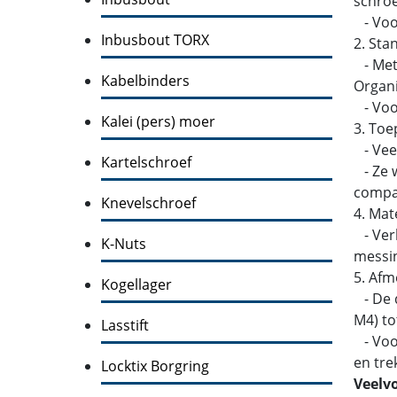
schroe
- Voo
Inbusbout TORX
2. Sta
- Metr
Kabelbinders
Organi
- Voor
Kalei (pers) moer
3. Toe
- Veel
Kartelschroef
- Ze w
compati
Knevelschroef
4. Mat
- Verk
K-Nuts
messin
5. Afm
Kogellager
- De d
M4) to
Lasstift
- Voor
en tre
Locktix Borgring
Veelv