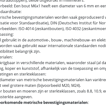
fdraadtoppen), beide uitgedrukt in millimeters.
rbeeld: Een bout M6x1 heeft een diameter van 6 mm en ee
ndaardisatie:
ische bevestigingsmaterialen worden vaak geproduceerd v
satie voor Standaardisatie), DIN (Deutsches Institut für N
beelden: ISO 4014 (zeskantbouten), ISO 4032 (zeskantmoer
passing:
 gebruikt in de automotive-, bouw-, machinebouw- en elektr
orden vaak gebruikt waar internationale standaarden nodig
biliteit belangrijk zijn.
erialen:
rijgbaar in verschillende materialen, waaronder staal (al dan
g, koper en kunststof, afhankelijk van de toepassing en om
etingen en sterkteklassen:
iameter van metrische bevestigingsmaterialen kan variëren
t veel grotere maten (bijvoorbeeld M20, M24).
 bouten en moeren zijn er sterkteklassen, zoals 8.8, 10.9,
ksterkte aangeven.
oorkomende metrische bevestigingsmaterialen
: