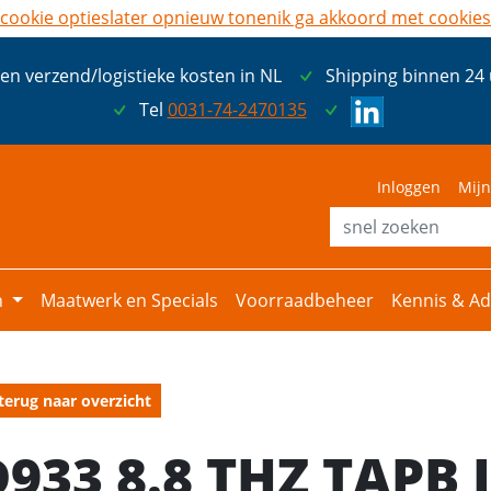
cookie opties
later opnieuw tonen
ik ga akkoord met cookies
een verzend/logistieke kosten in NL
Shipping binnen 24
Tel
0031-74-2470135
Inloggen
Mijn
n
Maatwerk en Specials
Voorraadbeheer
Kennis & Ad
terug naar overzicht
D933 8.8 THZ TAPB