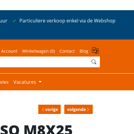
 uur
Particuliere verkoop enkel via de Webshop
 Account
Winkelwagen (
0
)
Contact
Blog
vies
Vacatures
vorige
volgende
 ISO M8X25