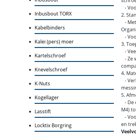
schroe
- Voo
Inbusbout TORX
2. Sta
- Metr
Kabelbinders
Organi
- Voor
Kalei (pers) moer
3. Toe
- Veel
Kartelschroef
- Ze w
compati
Knevelschroef
4. Mat
- Verk
K-Nuts
messin
5. Afm
Kogellager
- De d
M4) to
Lasstift
- Voor
en tre
Locktix Borgring
Veelv