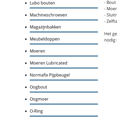
- Bout
Lubo bouten
- Moer
Machineschroeven
- Slui
- Zelf
Magazijnbakken
Het ge
Meubeldoppen
nodig 
Moeren
Moeren Lubricated
Normafix Pijpbeugel
Oogbout
Oogmoer
O-Ring