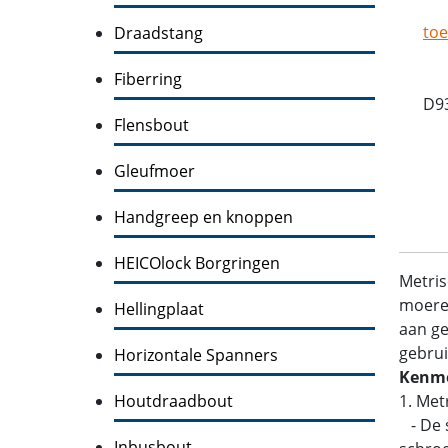
toe
Draadstang
Fiberring
D93
Flensbout
Gleufmoer
Handgreep en knoppen
HEICOlock Borgringen
Metris
moeren
Hellingplaat
aan ge
gebrui
Horizontale Spanners
Kenme
Houtdraadbout
1. Met
- De s
Inbusbout