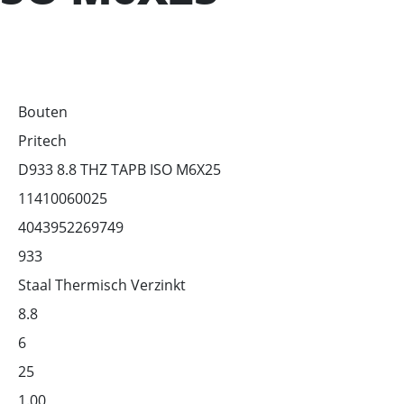
Bouten
Pritech
D933 8.8 THZ TAPB ISO M6X25
11410060025
4043952269749
933
Staal Thermisch Verzinkt
8.8
6
25
1.00