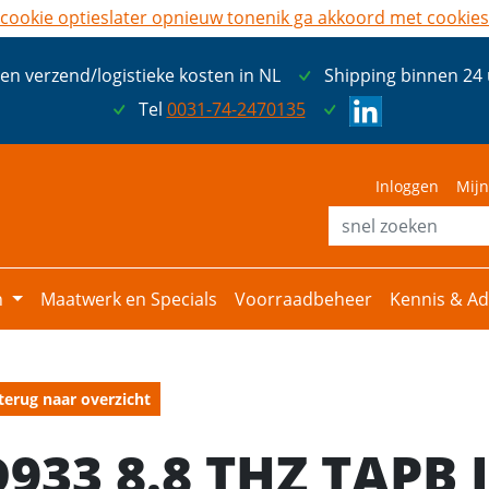
cookie opties
later opnieuw tonen
ik ga akkoord met cookies
een verzend/logistieke kosten in NL
Shipping binnen 24
Tel
0031-74-2470135
Inloggen
Mijn
n
Maatwerk en Specials
Voorraadbeheer
Kennis & Ad
terug naar overzicht
D933 8.8 THZ TAPB