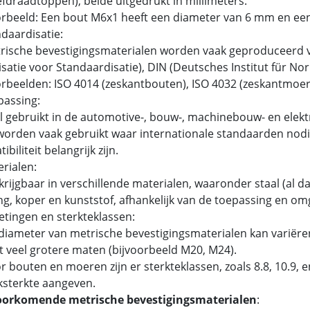
fdraadtoppen), beide uitgedrukt in millimeters.
rbeeld: Een bout M6x1 heeft een diameter van 6 mm en ee
ndaardisatie:
ische bevestigingsmaterialen worden vaak geproduceerd v
satie voor Standaardisatie), DIN (Deutsches Institut für N
beelden: ISO 4014 (zeskantbouten), ISO 4032 (zeskantmoer
passing:
 gebruikt in de automotive-, bouw-, machinebouw- en elektr
orden vaak gebruikt waar internationale standaarden nodig
biliteit belangrijk zijn.
erialen:
rijgbaar in verschillende materialen, waaronder staal (al dan
g, koper en kunststof, afhankelijk van de toepassing en om
etingen en sterkteklassen:
iameter van metrische bevestigingsmaterialen kan variëren
t veel grotere maten (bijvoorbeeld M20, M24).
 bouten en moeren zijn er sterkteklassen, zoals 8.8, 10.9,
ksterkte aangeven.
oorkomende metrische bevestigingsmaterialen
: