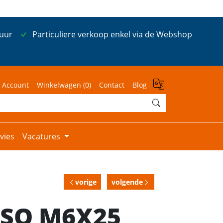
 uur
Particuliere verkoop enkel via de Webshop
 Account
Winkelwagen (
0
)
Contact
Blog
vies
Vacatures
vorige
volgende
 ISO M6X25