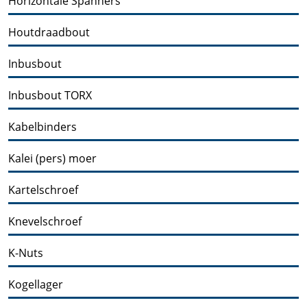
Horizontale Spanners
Houtdraadbout
Inbusbout
Inbusbout TORX
Kabelbinders
Kalei (pers) moer
Kartelschroef
Knevelschroef
K-Nuts
Kogellager