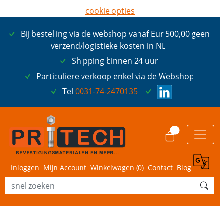
cookie opties
later opnieuw tonen
Bij bestelling via de webshop vanaf Eur 500,00 geen
ik ga akkoord met cookies
verzend/logistieke kosten in NL
Shipping binnen 24 uur
Particuliere verkoop enkel via de Webshop
Tel
0031-74-2470135
0
Inloggen
Mijn Account
Winkelwagen (
0
)
Contact
Blog