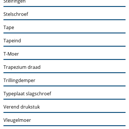
Stelringen
Stelschroef
Tape
Tapeind
T-Moer
Trapezium draad
Trillingdemper
Typeplaat slagschroef
Verend drukstuk
Vleugelmoer