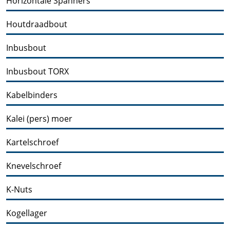
Horizontale Spanners
Houtdraadbout
Inbusbout
Inbusbout TORX
Kabelbinders
Kalei (pers) moer
Kartelschroef
Knevelschroef
K-Nuts
Kogellager