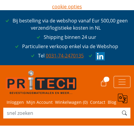
cookie opties
later opnieuw tonen
Bij bestelling via de webshop vanaf Eur 500,00 geen
ik ga akkoord met cookies
verzend/logistieke kosten in NL
Shipping binnen 24 uur
Particuliere verkoop enkel via de Webshop
Tel
0031-74-2470135
0
Inloggen
Mijn Account
Winkelwagen (
0
)
Contact
Blog