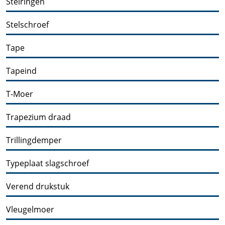
Stelringen
Stelschroef
Tape
Tapeind
T-Moer
Trapezium draad
Trillingdemper
Typeplaat slagschroef
Verend drukstuk
Vleugelmoer