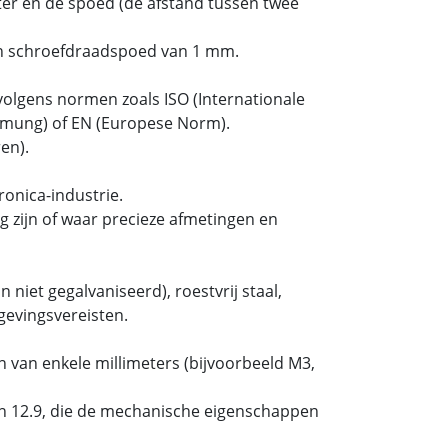
er en de spoed (de afstand tussen twee
n schroefdraadspoed van 1 mm.
olgens normen zoals ISO (Internationale
ormung) of EN (Europese Norm).
en).
onica-industrie.
 zijn of waar precieze afmetingen en
 niet gegalvaniseerd), roestvrij staal,
gevingsvereisten.
 van enkele millimeters (bijvoorbeeld M3,
 en 12.9, die de mechanische eigenschappen