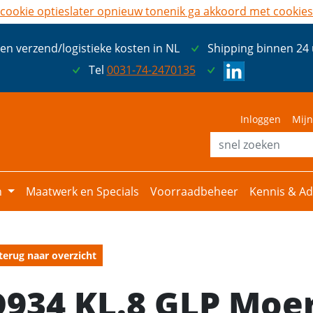
cookie opties
later opnieuw tonen
ik ga akkoord met cookies
een verzend/logistieke kosten in NL
Shipping binnen 24
Tel
0031-74-2470135
Inloggen
Mijn
n
Maatwerk en Specials
Voorraadbeheer
Kennis & Ad
terug naar overzicht
D934 KL.8 GLP Moe