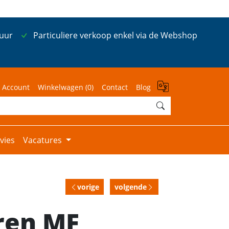
 uur
Particuliere verkoop enkel via de Webshop
 Account
Winkelwagen (
0
)
Contact
Blog
vies
Vacatures
vorige
volgende
ren MF