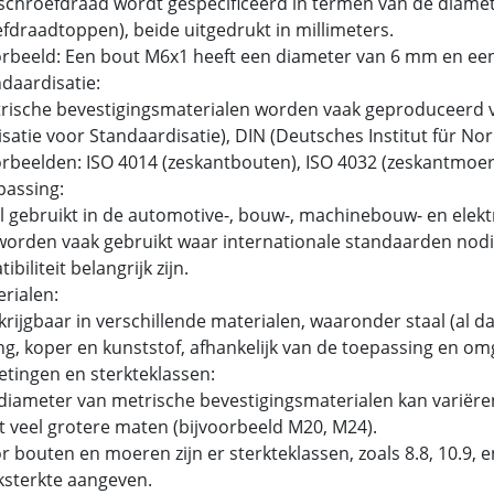
chroefdraad wordt gespecificeerd in termen van de diamet
fdraadtoppen), beide uitgedrukt in millimeters.
rbeeld: Een bout M6x1 heeft een diameter van 6 mm en ee
ndaardisatie:
ische bevestigingsmaterialen worden vaak geproduceerd v
satie voor Standaardisatie), DIN (Deutsches Institut für N
beelden: ISO 4014 (zeskantbouten), ISO 4032 (zeskantmoer
passing:
 gebruikt in de automotive-, bouw-, machinebouw- en elektr
orden vaak gebruikt waar internationale standaarden nodig
biliteit belangrijk zijn.
erialen:
rijgbaar in verschillende materialen, waaronder staal (al dan
g, koper en kunststof, afhankelijk van de toepassing en om
etingen en sterkteklassen:
iameter van metrische bevestigingsmaterialen kan variëren
t veel grotere maten (bijvoorbeeld M20, M24).
 bouten en moeren zijn er sterkteklassen, zoals 8.8, 10.9,
ksterkte aangeven.