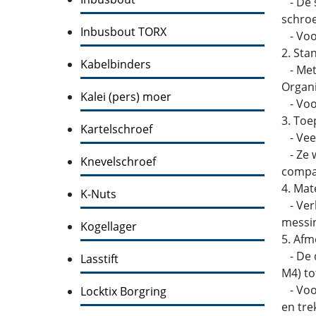
- De s
schroe
Inbusbout TORX
- Voo
2. Sta
Kabelbinders
- Metr
Organi
Kalei (pers) moer
- Voor
3. Toe
Kartelschroef
- Veel
- Ze w
Knevelschroef
compati
4. Mat
K-Nuts
- Verk
messin
Kogellager
5. Afm
- De d
Lasstift
M4) to
- Voor
Locktix Borgring
en tre