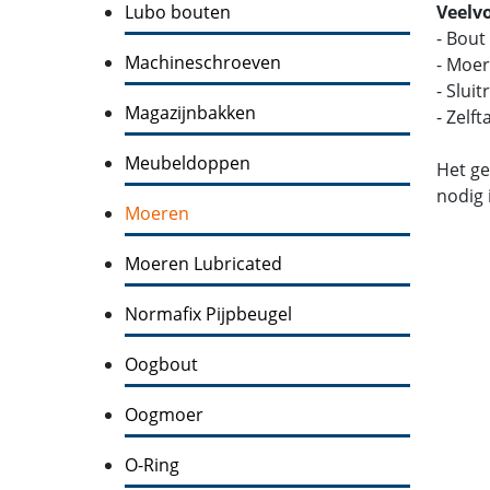
Lubo bouten
Veelv
- Bout
Machineschroeven
- Moer
- Slui
Magazijnbakken
- Zelf
Meubeldoppen
Het ge
nodig 
Moeren
Moeren Lubricated
Normafix Pijpbeugel
Oogbout
Oogmoer
O-Ring