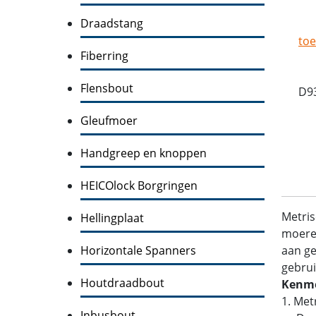
Draadstang
toe
Fiberring
Flensbout
D9
Gleufmoer
Handgreep en knoppen
HEICOlock Borgringen
Metris
Hellingplaat
moeren
Horizontale Spanners
aan ge
gebrui
Houtdraadbout
Kenme
1. Met
Inbusbout