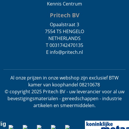
Kennis Centrum
Pritech BV
Opaalstraat 3
7554 TS HENGELO
NETHERLANDS
T 0031742470135
E info@pritech.nl
Al onze prijzen in onze webshop zijn exclusief BTW
kamer van koophandel 08210678
.
© copyright 2025 Pritech BV - uw leverancier voor al uw
bevestigingsmaterialen - gereedschappen - industrie
artikelen en smeermiddelen.
lig