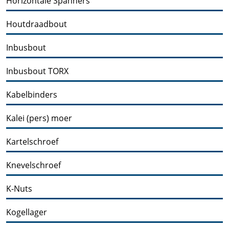
Horizontale Spanners
Houtdraadbout
Inbusbout
Inbusbout TORX
Kabelbinders
Kalei (pers) moer
Kartelschroef
Knevelschroef
K-Nuts
Kogellager