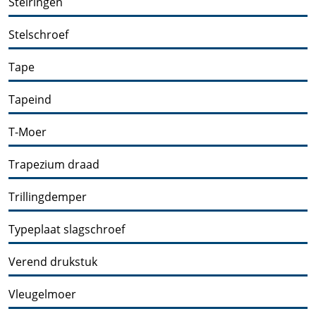
Stelringen
Stelschroef
Tape
Tapeind
T-Moer
Trapezium draad
Trillingdemper
Typeplaat slagschroef
Verend drukstuk
Vleugelmoer