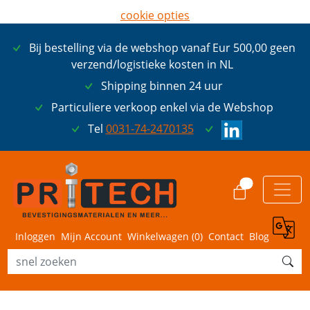
cookie opties
later opnieuw tonen
Bij bestelling via de webshop vanaf Eur 500,00 geen
ik ga akkoord met cookies
verzend/logistieke kosten in NL
Shipping binnen 24 uur
Particuliere verkoop enkel via de Webshop
Tel
0031-74-2470135
0
Inloggen
Mijn Account
Winkelwagen (
0
)
Contact
Blog