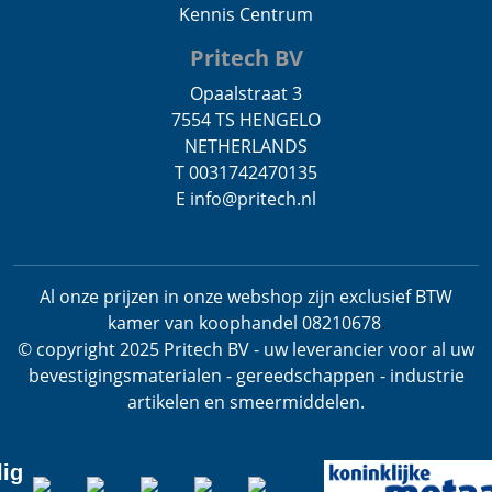
Kennis Centrum
Pritech BV
Opaalstraat 3
7554 TS HENGELO
NETHERLANDS
T 0031742470135
E info@pritech.nl
Al onze prijzen in onze webshop zijn exclusief BTW
kamer van koophandel 08210678
.
© copyright 2025 Pritech BV - uw leverancier voor al uw
bevestigingsmaterialen - gereedschappen - industrie
artikelen en smeermiddelen.
lig