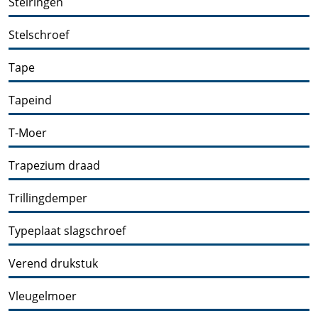
Stelringen
Stelschroef
Tape
Tapeind
T-Moer
Trapezium draad
Trillingdemper
Typeplaat slagschroef
Verend drukstuk
Vleugelmoer