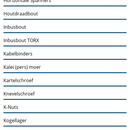
Horizontale Spanners
Houtdraadbout
Inbusbout
Inbusbout TORX
Kabelbinders
Kalei (pers) moer
Kartelschroef
Knevelschroef
K-Nuts
Kogellager