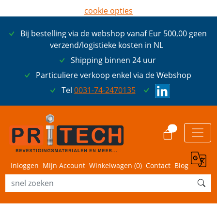
cookie opties
later opnieuw tonen
Bij bestelling via de webshop vanaf Eur 500,00 geen
ik ga akkoord met cookies
verzend/logistieke kosten in NL
Shipping binnen 24 uur
Particuliere verkoop enkel via de Webshop
Tel
0031-74-2470135
0
Inloggen
Mijn Account
Winkelwagen (
0
)
Contact
Blog