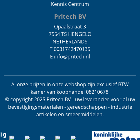
Kennis Centrum
Pritech BV
Opaalstraat 3
7554 TS HENGELO
NETHERLANDS
T 0031742470135
E info@pritech.nl
Al onze prijzen in onze webshop zijn exclusief BTW
kamer van koophandel 08210678
.
© copyright 2025 Pritech BV - uw leverancier voor al uw
bevestigingsmaterialen - gereedschappen - industrie
artikelen en smeermiddelen.
lig