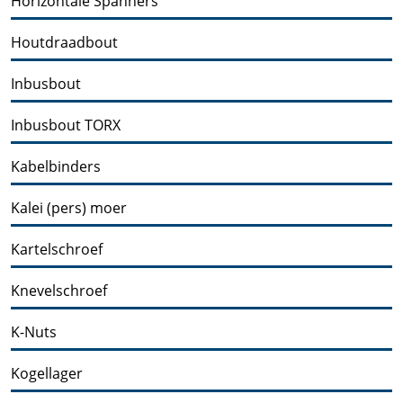
Horizontale Spanners
Houtdraadbout
Inbusbout
Inbusbout TORX
Kabelbinders
Kalei (pers) moer
Kartelschroef
Knevelschroef
K-Nuts
Kogellager