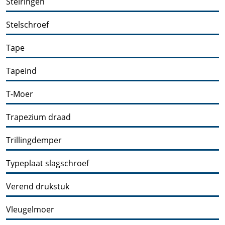
Stelringen
Stelschroef
Tape
Tapeind
T-Moer
Trapezium draad
Trillingdemper
Typeplaat slagschroef
Verend drukstuk
Vleugelmoer