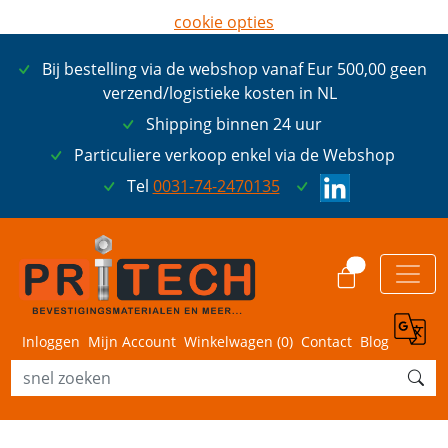
cookie opties
later opnieuw tonen
Bij bestelling via de webshop vanaf Eur 500,00 geen
ik ga akkoord met cookies
verzend/logistieke kosten in NL
Shipping binnen 24 uur
Particuliere verkoop enkel via de Webshop
Tel
0031-74-2470135
0
Inloggen
Mijn Account
Winkelwagen (
0
)
Contact
Blog