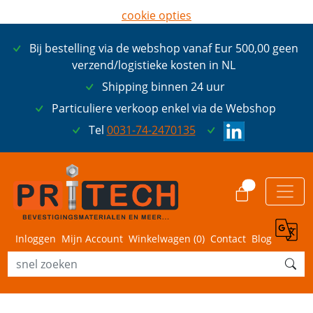
cookie opties
later opnieuw tonen
Bij bestelling via de webshop vanaf Eur 500,00 geen
ik ga akkoord met cookies
verzend/logistieke kosten in NL
Shipping binnen 24 uur
Particuliere verkoop enkel via de Webshop
Tel
0031-74-2470135
0
Inloggen
Mijn Account
Winkelwagen (
0
)
Contact
Blog