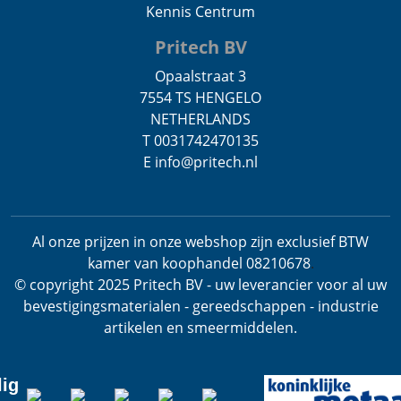
Kennis Centrum
Pritech BV
Opaalstraat 3
7554 TS HENGELO
NETHERLANDS
T 0031742470135
E info@pritech.nl
Al onze prijzen in onze webshop zijn exclusief BTW
kamer van koophandel 08210678
.
© copyright 2025 Pritech BV - uw leverancier voor al uw
bevestigingsmaterialen - gereedschappen - industrie
artikelen en smeermiddelen.
lig