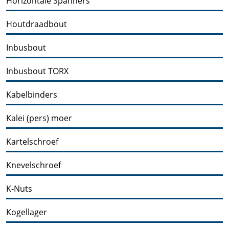
Horizontale Spanners
Houtdraadbout
Inbusbout
Inbusbout TORX
Kabelbinders
Kalei (pers) moer
Kartelschroef
Knevelschroef
K-Nuts
Kogellager