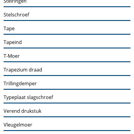
Stelringen
Stelschroef
Tape
Tapeind
T-Moer
Trapezium draad
Trillingdemper
Typeplaat slagschroef
Verend drukstuk
Vleugelmoer