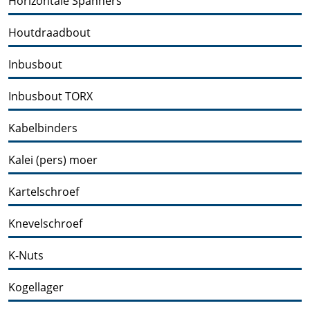
Horizontale Spanners
Houtdraadbout
Inbusbout
Inbusbout TORX
Kabelbinders
Kalei (pers) moer
Kartelschroef
Knevelschroef
K-Nuts
Kogellager