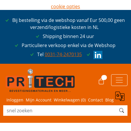
cookie opties
later opnieuw tonen
Bij bestelling via de webshop vanaf Eur 500,00 geen
ik ga akkoord met cookies
verzend/logistieke kosten in NL
Shipping binnen 24 uur
Particuliere verkoop enkel via de Webshop
Tel
0031-74-2470135
0
Inloggen
Mijn Account
Winkelwagen (
0
)
Contact
Blog