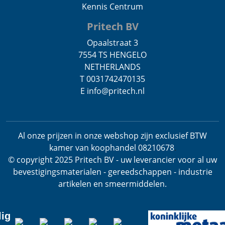
Kennis Centrum
Pritech BV
Opaalstraat 3
7554 TS HENGELO
NETHERLANDS
T 0031742470135
E info@pritech.nl
Al onze prijzen in onze webshop zijn exclusief BTW
kamer van koophandel 08210678
.
© copyright 2025 Pritech BV - uw leverancier voor al uw
bevestigingsmaterialen - gereedschappen - industrie
artikelen en smeermiddelen.
lig