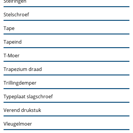
Stelringen
Stelschroef
Tape
Tapeind
T-Moer
Trapezium draad
Trillingdemper
Typeplaat slagschroef
Verend drukstuk
Vleugelmoer