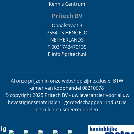
Kennis Centrum
Pritech BV
Opaalstraat 3
7554 TS HENGELO
NETHERLANDS
T 0031742470135
E info@pritech.nl
Al onze prijzen in onze webshop zijn exclusief BTW
kamer van koophandel 08210678
.
© copyright 2025 Pritech BV - uw leverancier voor al uw
bevestigingsmaterialen - gereedschappen - industrie
artikelen en smeermiddelen.
lig