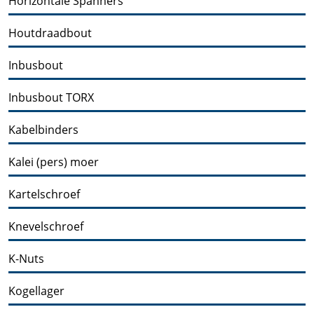
Horizontale Spanners
Houtdraadbout
Inbusbout
Inbusbout TORX
Kabelbinders
Kalei (pers) moer
Kartelschroef
Knevelschroef
K-Nuts
Kogellager