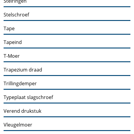
Stelringen
Stelschroef
Tape
Tapeind
T-Moer
Trapezium draad
Trillingdemper
Typeplaat slagschroef
Verend drukstuk
Vleugelmoer