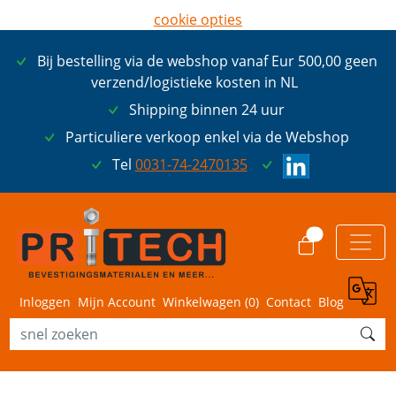
cookie opties
later opnieuw tonen
Bij bestelling via de webshop vanaf Eur 500,00 geen
ik ga akkoord met cookies
verzend/logistieke kosten in NL
Shipping binnen 24 uur
Particuliere verkoop enkel via de Webshop
Tel
0031-74-2470135
0
Inloggen
Mijn Account
Winkelwagen (
0
)
Contact
Blog