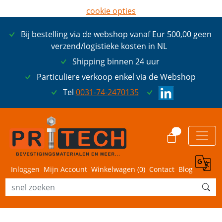
cookie opties
later opnieuw tonen
Bij bestelling via de webshop vanaf Eur 500,00 geen
ik ga akkoord met cookies
verzend/logistieke kosten in NL
Shipping binnen 24 uur
Particuliere verkoop enkel via de Webshop
Tel
0031-74-2470135
0
Inloggen
Mijn Account
Winkelwagen (
0
)
Contact
Blog