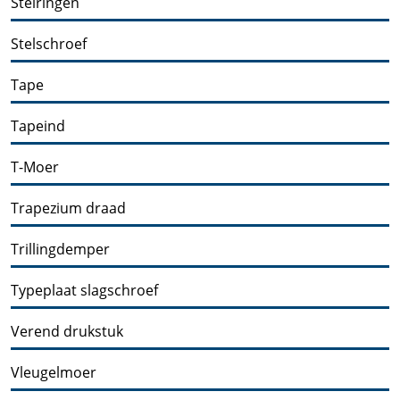
Stelringen
Stelschroef
Tape
Tapeind
T-Moer
Trapezium draad
Trillingdemper
Typeplaat slagschroef
Verend drukstuk
Vleugelmoer