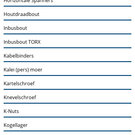
Horizontale Spanners
Houtdraadbout
Inbusbout
Inbusbout TORX
Kabelbinders
Kalei (pers) moer
Kartelschroef
Knevelschroef
K-Nuts
Kogellager