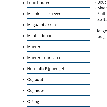
- Bout
Lubo bouten
- Moer
Machineschroeven
- Slui
- Zelf
Magazijnbakken
Het ge
Meubeldoppen
nodig 
Moeren
Moeren Lubricated
Normafix Pijpbeugel
Oogbout
Oogmoer
O-Ring