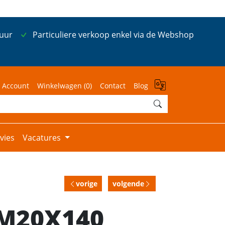
 uur
Particuliere verkoop enkel via de Webshop
 Account
Winkelwagen (
0
)
Contact
Blog
vies
Vacatures
vorige
volgende
 M20X140