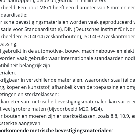
fdraadtoppen), beide uitgedrukt in millimeters.
rbeeld: Een bout M6x1 heeft een diameter van 6 mm en ee
ndaardisatie:
ische bevestigingsmaterialen worden vaak geproduceerd v
satie voor Standaardisatie), DIN (Deutsches Institut für N
beelden: ISO 4014 (zeskantbouten), ISO 4032 (zeskantmoer
passing:
 gebruikt in de automotive-, bouw-, machinebouw- en elektr
orden vaak gebruikt waar internationale standaarden nodig
biliteit belangrijk zijn.
erialen:
rijgbaar in verschillende materialen, waaronder staal (al dan
g, koper en kunststof, afhankelijk van de toepassing en om
etingen en sterkteklassen:
iameter van metrische bevestigingsmaterialen kan variëren
t veel grotere maten (bijvoorbeeld M20, M24).
 bouten en moeren zijn er sterkteklassen, zoals 8.8, 10.9,
ksterkte aangeven.
oorkomende metrische bevestigingsmaterialen
: