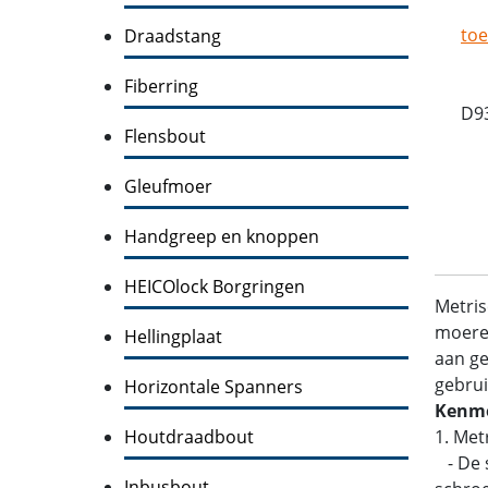
toe
Draadstang
Fiberring
D9
Flensbout
Gleufmoer
Handgreep en knoppen
HEICOlock Borgringen
Metris
moeren
Hellingplaat
aan ge
gebrui
Horizontale Spanners
Kenme
Houtdraadbout
1. Met
- De s
Inbusbout