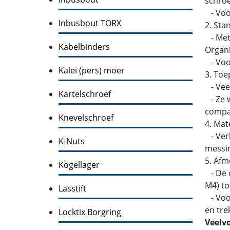
schroe
- Voo
Inbusbout TORX
2. Sta
- Metr
Kabelbinders
Organi
- Voor
Kalei (pers) moer
3. Toe
- Veel
Kartelschroef
- Ze w
compati
Knevelschroef
4. Mat
- Verk
K-Nuts
messin
5. Afm
Kogellager
- De d
M4) to
Lasstift
- Voor
en tre
Locktix Borgring
Veelv