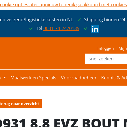
cookie opties
later opnieuw tonen
ik ga akkoord met cookies
een verzend/logistieke kosten in NL
Shipping binnen 24
Tel
0031-74-2470135
Inloggen
Mijn
n
Maatwerk en Specials
Voorraadbeheer
Kennis & Ad
terug naar overzicht
D931 8.8 EVZ BOUT