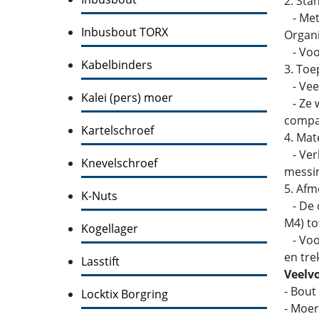
2. Sta
- Metr
Inbusbout TORX
Organi
- Voor
Kabelbinders
3. Toe
- Veel
Kalei (pers) moer
- Ze w
compati
Kartelschroef
4. Mat
- Verk
Knevelschroef
messin
5. Afm
K-Nuts
- De d
M4) to
Kogellager
- Voor
en tre
Lasstift
Veelv
- Bout
Locktix Borgring
- Moer