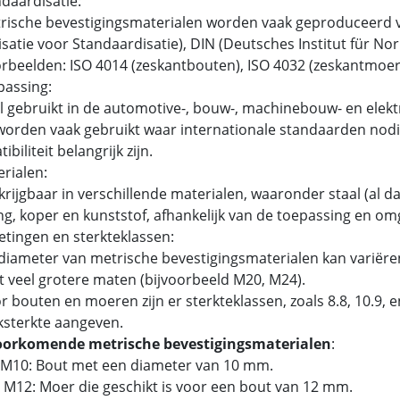
ndaardisatie:
ische bevestigingsmaterialen worden vaak geproduceerd v
satie voor Standaardisatie), DIN (Deutsches Institut für N
beelden: ISO 4014 (zeskantbouten), ISO 4032 (zeskantmoer
passing:
 gebruikt in de automotive-, bouw-, machinebouw- en elektr
orden vaak gebruikt waar internationale standaarden nodig
biliteit belangrijk zijn.
erialen:
rijgbaar in verschillende materialen, waaronder staal (al dan
g, koper en kunststof, afhankelijk van de toepassing en om
etingen en sterkteklassen:
iameter van metrische bevestigingsmaterialen kan variëren
t veel grotere maten (bijvoorbeeld M20, M24).
 bouten en moeren zijn er sterkteklassen, zoals 8.8, 10.9,
ksterkte aangeven.
oorkomende metrische bevestigingsmaterialen
:
 M10: Bout met een diameter van 10 mm.
 M12: Moer die geschikt is voor een bout van 12 mm.