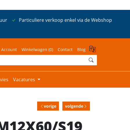
 uur
Particuliere verkoop enkel via de Webshop
 Account
Winkelwagen (
0
)
Contact
Blog
vies
Vacatures
vorige
volgende
 M12X60/S19