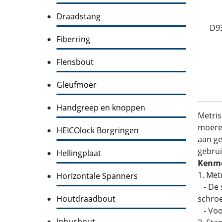
Draadstang
D9
Fiberring
Flensbout
Gleufmoer
Handgreep en knoppen
Metris
moeren
HEICOlock Borgringen
aan ge
gebrui
Hellingplaat
Kenme
1. Met
Horizontale Spanners
- De s
Houtdraadbout
schroe
- Voo
Inbusbout