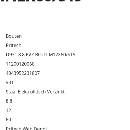
Bouten
Pritech
D931 8.8 EVZ BOUT M12X60/S19
11200120060
4043952231807
931
Staal Elektrolitisch Verzinkt
8.8
12
60
Pritech Web Depot