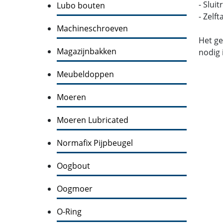
- Slui
Lubo bouten
- Zelf
Machineschroeven
Het ge
Magazijnbakken
nodig 
Meubeldoppen
Moeren
Moeren Lubricated
Normafix Pijpbeugel
Oogbout
Oogmoer
O-Ring