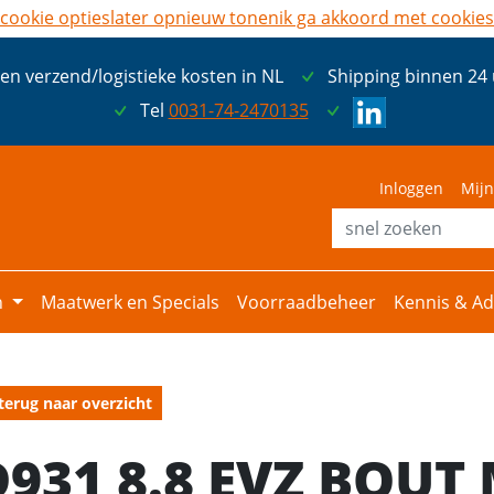
cookie opties
later opnieuw tonen
ik ga akkoord met cookies
een verzend/logistieke kosten in NL
Shipping binnen 24
Tel
0031-74-2470135
Inloggen
Mijn
n
Maatwerk en Specials
Voorraadbeheer
Kennis & Ad
terug naar overzicht
D931 8.8 EVZ BOUT