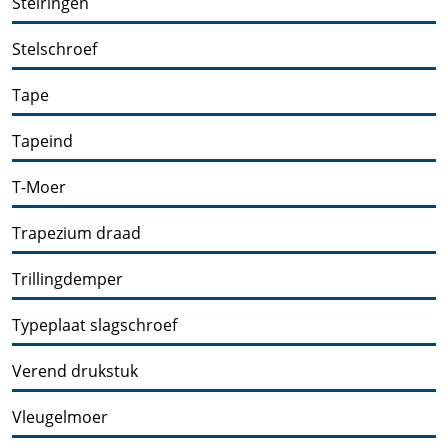
Stelringen
Stelschroef
Tape
Tapeind
T-Moer
Trapezium draad
Trillingdemper
Typeplaat slagschroef
Verend drukstuk
Vleugelmoer