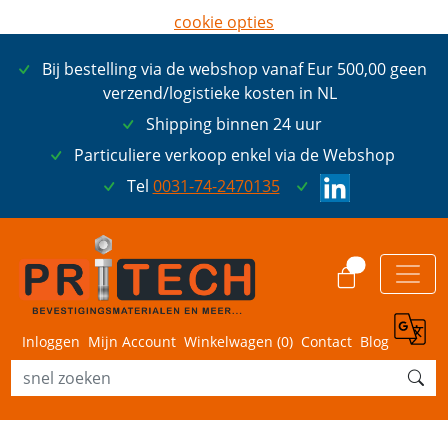
cookie opties
later opnieuw tonen
Bij bestelling via de webshop vanaf Eur 500,00 geen
ik ga akkoord met cookies
verzend/logistieke kosten in NL
Shipping binnen 24 uur
Particuliere verkoop enkel via de Webshop
Tel
0031-74-2470135
0
Inloggen
Mijn Account
Winkelwagen (
0
)
Contact
Blog