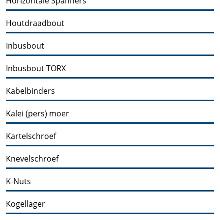
Horizontale Spanners
Houtdraadbout
Inbusbout
Inbusbout TORX
Kabelbinders
Kalei (pers) moer
Kartelschroef
Knevelschroef
K-Nuts
Kogellager