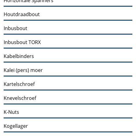
Horizontale Spanners
Houtdraadbout
Inbusbout
Inbusbout TORX
Kabelbinders
Kalei (pers) moer
Kartelschroef
Knevelschroef
K-Nuts
Kogellager