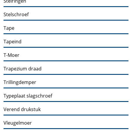
Stelringen
Stelschroef
Tape
Tapeind
T-Moer
Trapezium draad
Trillingdemper
Typeplaat slagschroef
Verend drukstuk
Vleugelmoer