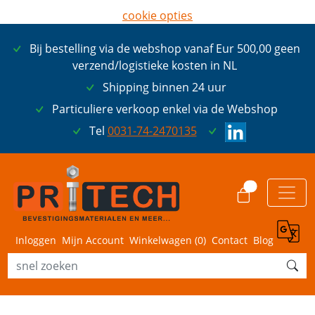
cookie opties
later opnieuw tonen
Bij bestelling via de webshop vanaf Eur 500,00 geen
ik ga akkoord met cookies
verzend/logistieke kosten in NL
Shipping binnen 24 uur
Particuliere verkoop enkel via de Webshop
Tel
0031-74-2470135
0
Inloggen
Mijn Account
Winkelwagen (
0
)
Contact
Blog