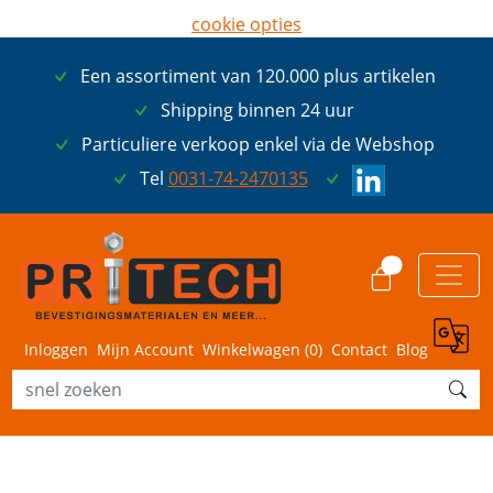
cookie opties
later opnieuw tonen
Een assortiment van 120.000 plus artikelen
ik ga akkoord met cookies
Shipping binnen 24 uur
Particuliere verkoop enkel via de Webshop
Tel
0031-74-2470135
0
Inloggen
Mijn Account
Winkelwagen (
0
)
Contact
Blog