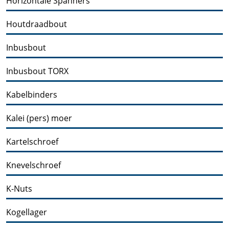
Horizontale Spanners
Houtdraadbout
Inbusbout
Inbusbout TORX
Kabelbinders
Kalei (pers) moer
Kartelschroef
Knevelschroef
K-Nuts
Kogellager