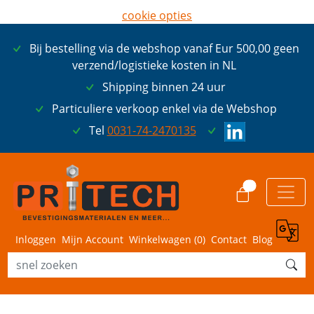
cookie opties
later opnieuw tonen
Bij bestelling via de webshop vanaf Eur 500,00 geen
ik ga akkoord met cookies
verzend/logistieke kosten in NL
Shipping binnen 24 uur
Particuliere verkoop enkel via de Webshop
Tel
0031-74-2470135
0
Inloggen
Mijn Account
Winkelwagen (
0
)
Contact
Blog