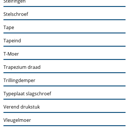
Stelringen
Stelschroef
Tape
Tapeind
T-Moer
Trapezium draad
Trillingdemper
Typeplaat slagschroef
Verend drukstuk
Vleugelmoer