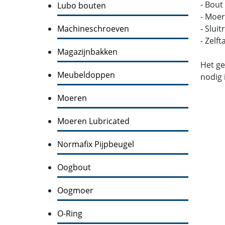
- Bout
Lubo bouten
- Moer
Machineschroeven
- Slui
- Zelf
Magazijnbakken
Het ge
Meubeldoppen
nodig 
Moeren
Moeren Lubricated
Normafix Pijpbeugel
Oogbout
Oogmoer
O-Ring