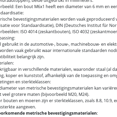
fdraadtoppen), beide uitgedrukt in millimeters.
rbeeld: Een bout M6x1 heeft een diameter van 6 mm en ee
ndaardisatie:
ische bevestigingsmaterialen worden vaak geproduceerd v
satie voor Standaardisatie), DIN (Deutsches Institut für N
beelden: ISO 4014 (zeskantbouten), ISO 4032 (zeskantmoer
passing:
 gebruikt in de automotive-, bouw-, machinebouw- en elektr
orden vaak gebruikt waar internationale standaarden nodig
biliteit belangrijk zijn.
erialen:
rijgbaar in verschillende materialen, waaronder staal (al dan
g, koper en kunststof, afhankelijk van de toepassing en om
etingen en sterkteklassen:
iameter van metrische bevestigingsmaterialen kan variëren
t veel grotere maten (bijvoorbeeld M20, M24).
 bouten en moeren zijn er sterkteklassen, zoals 8.8, 10.9,
ksterkte aangeven.
oorkomende metrische bevestigingsmaterialen
: