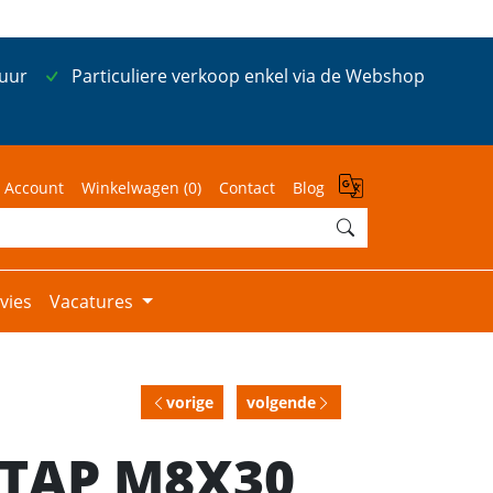
 uur
Particuliere verkoop enkel via de Webshop
 Account
Winkelwagen (
0
)
Contact
Blog
vies
Vacatures
vorige
volgende
 TAP M8X30