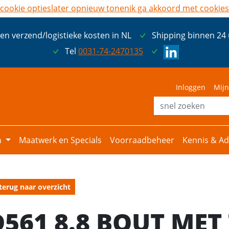
cookie opties
later opnieuw tonen
ik ga akkoord met cookies
een verzend/logistieke kosten in NL
Shipping binnen 24
Tel
0031-74-2470135
Inloggen
Mijn
n
Maatwerk en Specials
Voorraadbeheer
Kennis & Ad
terug naar overzicht
D561 8.8 BOUT MET