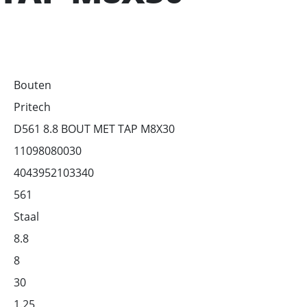
Bouten
Pritech
D561 8.8 BOUT MET TAP M8X30
11098080030
4043952103340
561
Staal
8.8
8
30
1.25