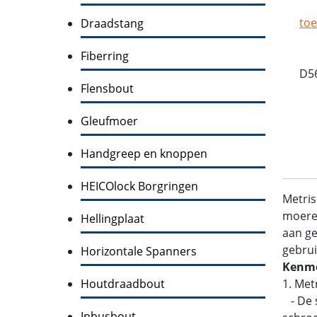
toe
Draadstang
Fiberring
D5
Flensbout
Gleufmoer
Handgreep en knoppen
HEICOlock Borgringen
Metris
moeren
Hellingplaat
aan ge
gebrui
Horizontale Spanners
Kenme
Houtdraadbout
1. Met
- De s
Inbusbout