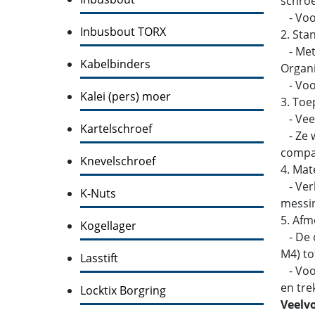
schroe
- Voo
Inbusbout TORX
2. Sta
- Metr
Kabelbinders
Organi
- Voor
Kalei (pers) moer
3. Toe
- Veel
Kartelschroef
- Ze w
compati
Knevelschroef
4. Mat
- Verk
K-Nuts
messin
5. Afm
Kogellager
- De d
M4) to
Lasstift
- Voor
en tre
Locktix Borgring
Veelv