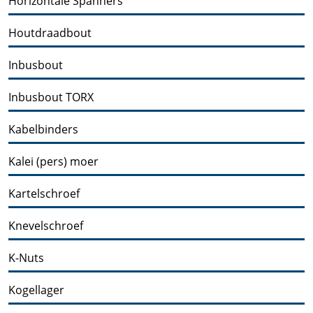
Horizontale Spanners
Houtdraadbout
Inbusbout
Inbusbout TORX
Kabelbinders
Kalei (pers) moer
Kartelschroef
Knevelschroef
K-Nuts
Kogellager