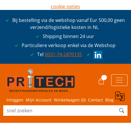
cookie opties
later opnieuw tonen
Bij bestelling via de webshop vanaf Eur 500,00 geen
ik ga akkoord met cookies
verzend/logistieke kosten in NL
Shipping binnen 24 uur
Particuliere verkoop enkel via de Webshop
Tel
0031-74-2470135
0
Inloggen
Mijn Account
Winkelwagen (
0
)
Contact
Blog