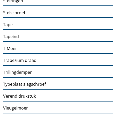
Stelringen
Stelschroef
Tape
Tapeind
T-Moer
Trapezium draad
Trillingdemper
Typeplaat slagschroef
Verend drukstuk
Vleugelmoer