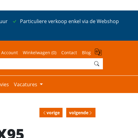
 uur
Particuliere verkoop enkel via de Webshop
 Account
Winkelwagen (
0
)
Contact
Blog
vies
Vacatures
vorige
volgende
X95