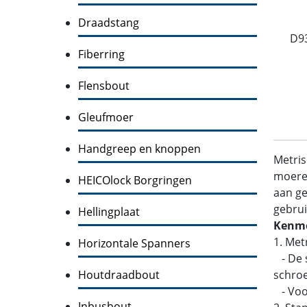
Draadstang
D9
Fiberring
Flensbout
Gleufmoer
Handgreep en knoppen
Metris
moeren
HEICOlock Borgringen
aan ge
gebrui
Hellingplaat
Kenme
1. Met
Horizontale Spanners
- De s
Houtdraadbout
schroe
- Voo
Inbusbout