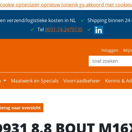
cookie opties
later opnieuw tonen
ik ga akkoord met cookies
een verzend/logistieke kosten in NL
Shipping binnen 24
Tel
0031-74-2470135
Inloggen
Mijn
n
Maatwerk en Specials
Voorraadbeheer
Kennis & Ad
terug naar overzicht
D931 8.8 BOUT M16