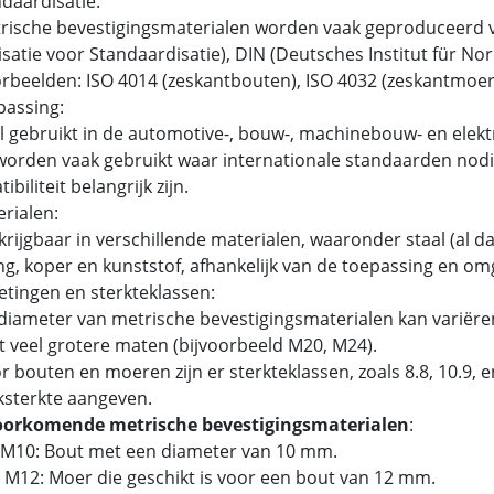
ndaardisatie:
ische bevestigingsmaterialen worden vaak geproduceerd v
satie voor Standaardisatie), DIN (Deutsches Institut für N
beelden: ISO 4014 (zeskantbouten), ISO 4032 (zeskantmoer
passing:
 gebruikt in de automotive-, bouw-, machinebouw- en elektr
orden vaak gebruikt waar internationale standaarden nodig
biliteit belangrijk zijn.
erialen:
rijgbaar in verschillende materialen, waaronder staal (al dan
g, koper en kunststof, afhankelijk van de toepassing en om
etingen en sterkteklassen:
iameter van metrische bevestigingsmaterialen kan variëren
t veel grotere maten (bijvoorbeeld M20, M24).
 bouten en moeren zijn er sterkteklassen, zoals 8.8, 10.9,
ksterkte aangeven.
oorkomende metrische bevestigingsmaterialen
:
 M10: Bout met een diameter van 10 mm.
 M12: Moer die geschikt is voor een bout van 12 mm.