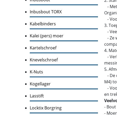
2. Sta
- Metr
Inbusbout TORX
Organi
- Voor
Kabelbinders
3. Toe
- Veel
Kalei (pers) moer
- Ze w
compati
Kartelschroef
4. Mat
- Verk
Knevelschroef
messin
5. Afm
K-Nuts
- De d
M4) to
Kogellager
- Voor
en tre
Lasstift
Veelv
- Bout
Locktix Borgring
- Moer