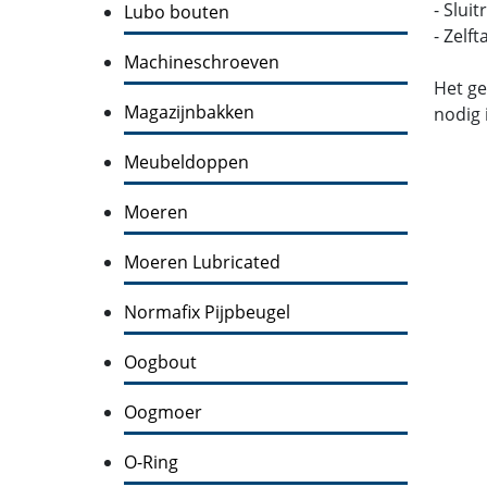
- Slui
Lubo bouten
- Zelf
Machineschroeven
Het ge
Magazijnbakken
nodig 
Meubeldoppen
Moeren
Moeren Lubricated
Normafix Pijpbeugel
Oogbout
Oogmoer
O-Ring