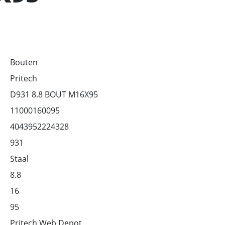
Bouten
Pritech
D931 8.8 BOUT M16X95
11000160095
4043952224328
931
Staal
8.8
16
95
Pritech Web Depot