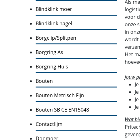
Als ma
Blindklink moer
logist
voor d
Blindklink nagel
onze s
in onz
Borgclip/Splitpen
wordt 
verzen
Borgring As
Het ma
hoevee
Borgring Huis
Jouw pr
Bouten
Je
Je
Bouten Metrisch Fijn
Je
Je
Bouten SB CE EN15048
Wat bi
Contactlijm
Pritec
geven;
Dopmoer