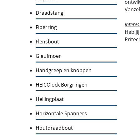
ontwik
Vanzel
Draadstang
Interes
Fiberring
Heb ji
Pritec
Flensbout
Gleufmoer
Handgreep en knoppen
HEICOlock Borgringen
Hellingplaat
Horizontale Spanners
Houtdraadbout