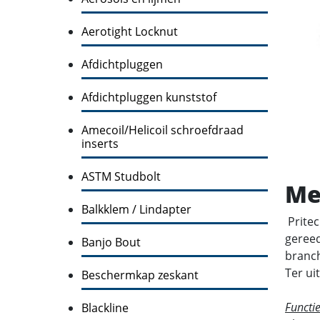
Aerotight Locknut
Afdichtpluggen
Afdichtpluggen kunststof
Amecoil/Helicoil schroefdraad
inserts
ASTM Studbolt
Me
Balkklem / Lindapter
Pritec
gereed
Banjo Bout
branch
Ter ui
Beschermkap zeskant
Functi
Blackline