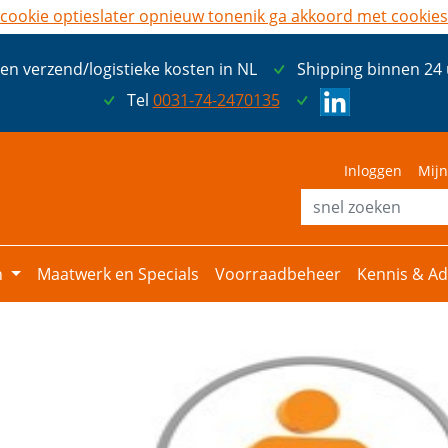
cookie opties
later opnieuw tonen
ik ga akkoord met cookies
een verzend/logistieke kosten in NL
Shipping binnen 24
Tel
0031-74-2470135
Inloggen
Mijn
n
Maatwerk en Specials
Voorraadbeheer
Kennis & Ad