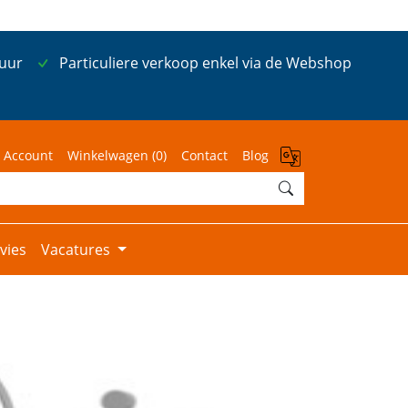
 uur
Particuliere verkoop enkel via de Webshop
 Account
Winkelwagen (
0
)
Contact
Blog
vies
Vacatures