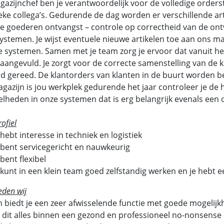
gazijnchef ben je verantwoordelijk voor de volledige orders
ieke collega’s. Gedurende de dag worden er verschillende arti
e goederen ontvangst – controle op correctheid van de on
ystemen. Je wijst eventuele nieuwe artikelen toe aan ons ma
e systemen. Samen met je team zorg je ervoor dat vanuit h
aangevuld. Je zorgt voor de correcte samenstelling van de 
d gereed. De klantorders van klanten in de buurt worden b
gazijn is jou werkplek gedurende het jaar controleer je de
lheden in onze systemen dat is erg belangrijk evenals een o
ofiel
 hebt interesse in techniek en logistiek
 bent servicegericht en nauwkeurig
 bent flexibel
 kunt in een klein team goed zelfstandig werken en je hebt 
eden wij
h biedt je een zeer afwisselende functie met goede mogeli
 dit alles binnen een gezond en professioneel no-nonsense 