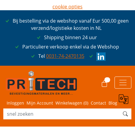
cookie opties
later opnieuw tonen
Bij bestelling via de webshop vanaf Eur 500,00 geen
ik ga akkoord met cookies
verzend/logistieke kosten in NL
Shipping binnen 24 uur
Particuliere verkoop enkel via de Webshop
Tel
0031-74-2470135
0
Inloggen
Mijn Account
Winkelwagen (
0
)
Contact
Blog