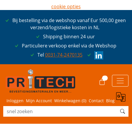
cookie opties
later opnieuw tonen
Bij bestelling via de webshop vanaf Eur 500,00 geen
ik ga akkoord met cookies
verzend/logistieke kosten in NL
Shipping binnen 24 uur
Particuliere verkoop enkel via de Webshop
Tel
0031-74-2470135
0
Inloggen
Mijn Account
Winkelwagen (
0
)
Contact
Blog